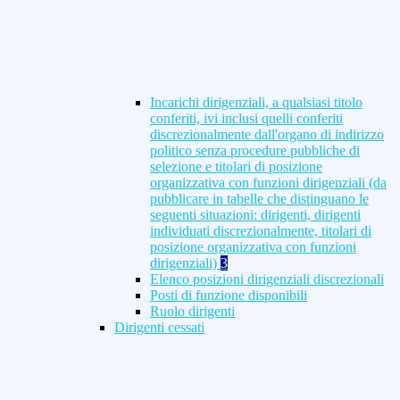
Incarichi dirigenziali, a qualsiasi titolo
conferiti, ivi inclusi quelli conferiti
discrezionalmente dall'organo di indirizzo
politico senza procedure pubbliche di
selezione e titolari di posizione
organizzativa con funzioni dirigenziali (da
pubblicare in tabelle che distinguano le
seguenti situazioni: dirigenti, dirigenti
individuati discrezionalmente, titolari di
posizione organizzativa con funzioni
dirigenziali)
3
Elenco posizioni dirigenziali discrezionali
Posti di funzione disponibili
Ruolo dirigenti
Dirigenti cessati