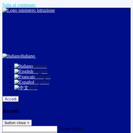
Salta al contenuto
Italiano
Italiano
English
Français
Español
中文
Accedi
Accedi
button close
×
Nome Utente