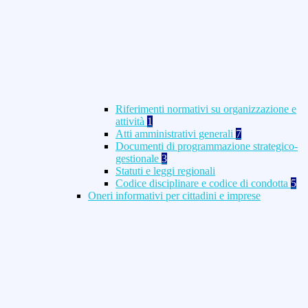
Riferimenti normativi su organizzazione e
attività
1
Atti amministrativi generali
7
Documenti di programmazione strategico-
gestionale
3
Statuti e leggi regionali
Codice disciplinare e codice di condotta
5
Oneri informativi per cittadini e imprese