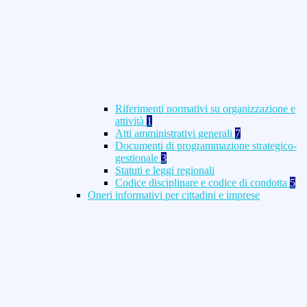
Riferimenti normativi su organizzazione e
attività
1
Atti amministrativi generali
7
Documenti di programmazione strategico-
gestionale
3
Statuti e leggi regionali
Codice disciplinare e codice di condotta
5
Oneri informativi per cittadini e imprese