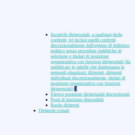
Incarichi dirigenziali, a qualsiasi titolo
conferiti, ivi inclusi quelli conferiti
discrezionalmente dall'organo di indirizzo
politico senza procedure pubbliche di
selezione e titolari di posizione
organizzativa con funzioni dirigenziali (da
pubblicare in tabelle che distinguano le
seguenti situazioni: dirigenti, dirigenti
individuati discrezionalmente, titolari di
posizione organizzativa con funzioni
dirigenziali)
3
Elenco posizioni dirigenziali discrezionali
Posti di funzione disponibili
Ruolo dirigenti
Dirigenti cessati