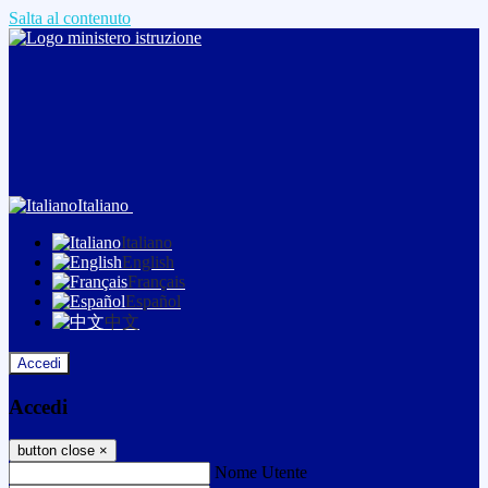
Salta al contenuto
Italiano
Italiano
English
Français
Español
中文
Accedi
Accedi
button close
×
Nome Utente