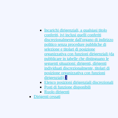
Incarichi dirigenziali, a qualsiasi titolo
conferiti, ivi inclusi quelli conferiti
discrezionalmente dall'organo di indirizzo
politico senza procedure pubbliche di
selezione e titolari di posizione
organizzativa con funzioni dirigenziali (da
pubblicare in tabelle che distinguano le
seguenti situazioni: dirigenti, dirigenti
individuati discrezionalmente, titolari di
posizione organizzativa con funzioni
dirigenziali)
3
Elenco posizioni dirigenziali discrezionali
Posti di funzione disponibili
Ruolo dirigenti
Dirigenti cessati