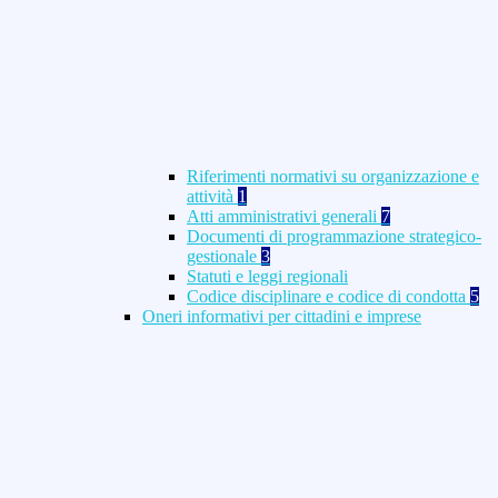
Riferimenti normativi su organizzazione e
attività
1
Atti amministrativi generali
7
Documenti di programmazione strategico-
gestionale
3
Statuti e leggi regionali
Codice disciplinare e codice di condotta
5
Oneri informativi per cittadini e imprese