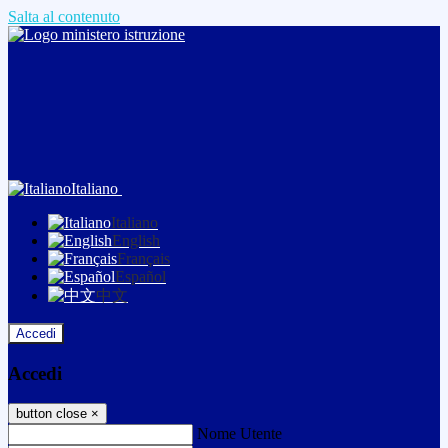
Salta al contenuto
Italiano
Italiano
English
Français
Español
中文
Accedi
Accedi
button close
×
Nome Utente