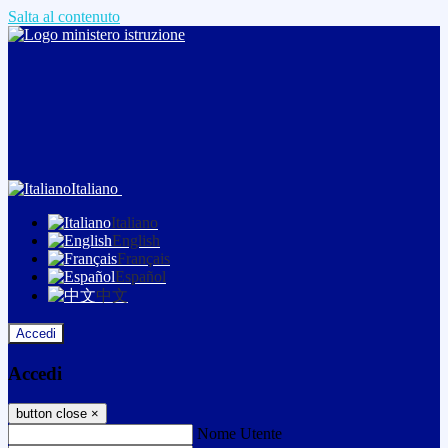
Salta al contenuto
Italiano
Italiano
English
Français
Español
中文
Accedi
Accedi
button close
×
Nome Utente