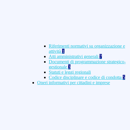
Riferimenti normativi su organizzazione e
attività
1
Atti amministrativi generali
7
Documenti di programmazione strategico-
gestionale
3
Statuti e leggi regionali
Codice disciplinare e codice di condotta
5
Oneri informativi per cittadini e imprese