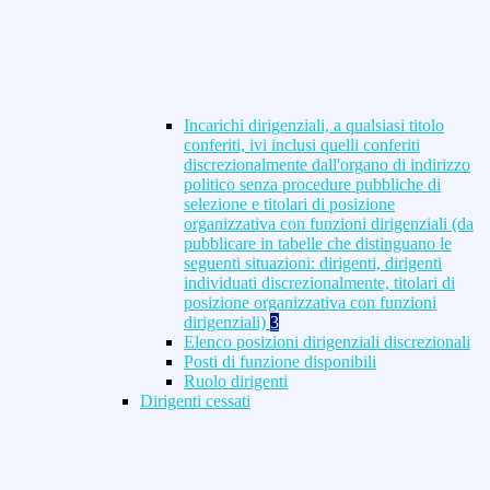
Incarichi dirigenziali, a qualsiasi titolo
conferiti, ivi inclusi quelli conferiti
discrezionalmente dall'organo di indirizzo
politico senza procedure pubbliche di
selezione e titolari di posizione
organizzativa con funzioni dirigenziali (da
pubblicare in tabelle che distinguano le
seguenti situazioni: dirigenti, dirigenti
individuati discrezionalmente, titolari di
posizione organizzativa con funzioni
dirigenziali)
3
Elenco posizioni dirigenziali discrezionali
Posti di funzione disponibili
Ruolo dirigenti
Dirigenti cessati