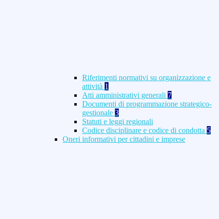
Riferimenti normativi su organizzazione e
attività
1
Atti amministrativi generali
7
Documenti di programmazione strategico-
gestionale
3
Statuti e leggi regionali
Codice disciplinare e codice di condotta
5
Oneri informativi per cittadini e imprese