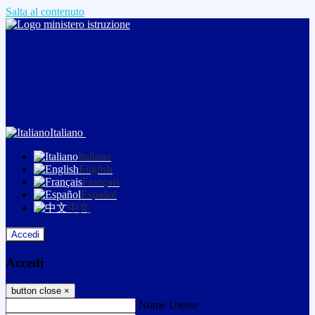
Salta al contenuto
Italiano
Italiano
English
Français
Español
中文
Accedi
Accedi
button close
×
Nome Utente