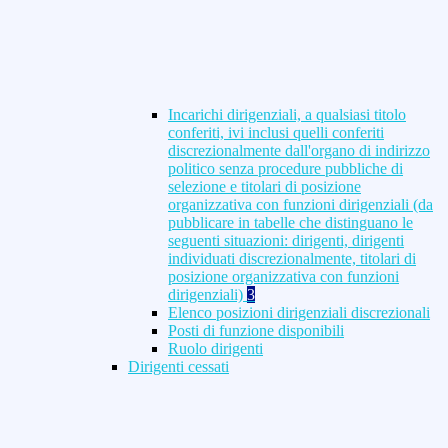
Incarichi dirigenziali, a qualsiasi titolo
conferiti, ivi inclusi quelli conferiti
discrezionalmente dall'organo di indirizzo
politico senza procedure pubbliche di
selezione e titolari di posizione
organizzativa con funzioni dirigenziali (da
pubblicare in tabelle che distinguano le
seguenti situazioni: dirigenti, dirigenti
individuati discrezionalmente, titolari di
posizione organizzativa con funzioni
dirigenziali)
3
Elenco posizioni dirigenziali discrezionali
Posti di funzione disponibili
Ruolo dirigenti
Dirigenti cessati