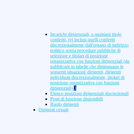
Incarichi dirigenziali, a qualsiasi titolo
conferiti, ivi inclusi quelli conferiti
discrezionalmente dall'organo di indirizzo
politico senza procedure pubbliche di
selezione e titolari di posizione
organizzativa con funzioni dirigenziali (da
pubblicare in tabelle che distinguano le
seguenti situazioni: dirigenti, dirigenti
individuati discrezionalmente, titolari di
posizione organizzativa con funzioni
dirigenziali)
3
Elenco posizioni dirigenziali discrezionali
Posti di funzione disponibili
Ruolo dirigenti
Dirigenti cessati