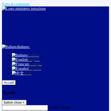
Salta al contenuto
Italiano
Italiano
English
Français
Español
中文
Accedi
Accedi
button close
×
Nome Utente