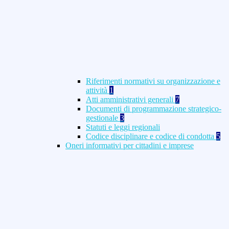
Riferimenti normativi su organizzazione e
attività
1
Atti amministrativi generali
7
Documenti di programmazione strategico-
gestionale
3
Statuti e leggi regionali
Codice disciplinare e codice di condotta
5
Oneri informativi per cittadini e imprese