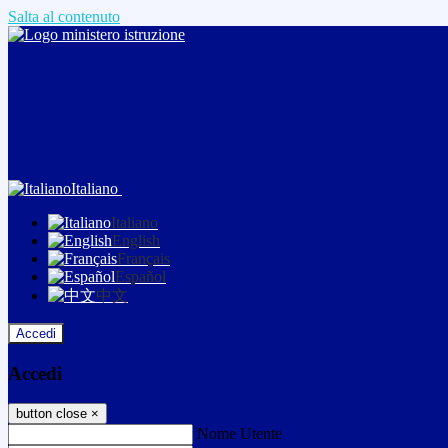
Salta al contenuto
Italiano
Italiano
English
Français
Español
中文
Accedi
Accedi
button close
×
Nome Utente