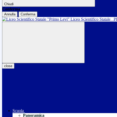
Chiudi
Conferma
Annulla
Conferma
Liceo Scientifico Statale
P
close
Scuola
Panoramica