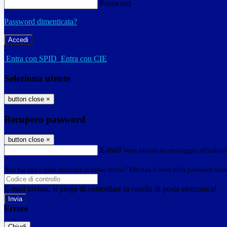
Password
Password dimenticata?
-
Entra con SPID
Entra con CIE
Seleziona utente
button close
×
Recupero password
button close
×
E-mail
Verrà inviato un messaggio all'indirizz
Non hai una e-mail associata al nome utente? Effettua il reset della password tram
E-mail inviata, si prega di controllare la casella di posta elettronica!
Errore
Chiudi