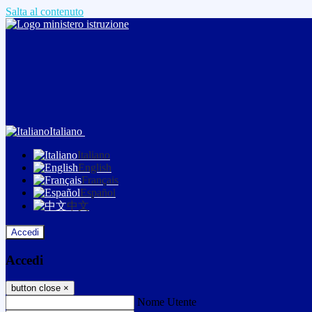
Salta al contenuto
Italiano
Italiano
English
Français
Español
中文
Accedi
Accedi
button close
×
Nome Utente