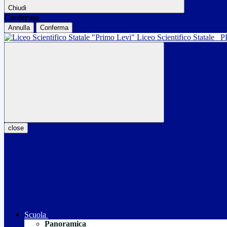
Chiudi
Conferma
Annulla
Conferma
Liceo Scientifico Statale
P
close
Scuola
Panoramica