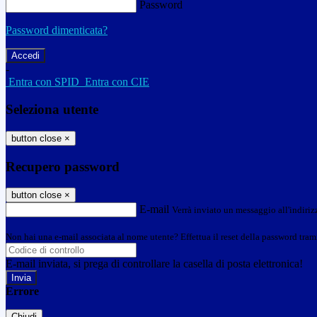
Password
Password dimenticata?
-
Entra con SPID
Entra con CIE
Seleziona utente
button close
×
Recupero password
button close
×
E-mail
Verrà inviato un messaggio all'indirizz
Non hai una e-mail associata al nome utente? Effettua il reset della password tram
E-mail inviata, si prega di controllare la casella di posta elettronica!
Errore
Chiudi