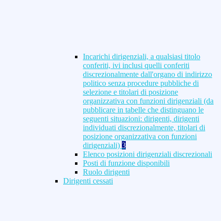
Incarichi dirigenziali, a qualsiasi titolo
conferiti, ivi inclusi quelli conferiti
discrezionalmente dall'organo di indirizzo
politico senza procedure pubbliche di
selezione e titolari di posizione
organizzativa con funzioni dirigenziali (da
pubblicare in tabelle che distinguano le
seguenti situazioni: dirigenti, dirigenti
individuati discrezionalmente, titolari di
posizione organizzativa con funzioni
dirigenziali)
3
Elenco posizioni dirigenziali discrezionali
Posti di funzione disponibili
Ruolo dirigenti
Dirigenti cessati