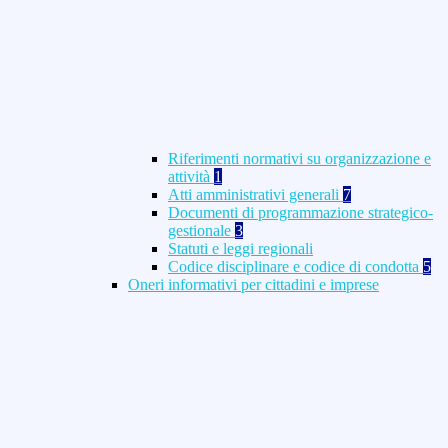
Riferimenti normativi su organizzazione e
attività
1
Atti amministrativi generali
7
Documenti di programmazione strategico-
gestionale
3
Statuti e leggi regionali
Codice disciplinare e codice di condotta
5
Oneri informativi per cittadini e imprese