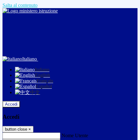
Salta al contenuto
Italiano
Italiano
English
Français
Español
中文
Accedi
Accedi
button close
×
Nome Utente