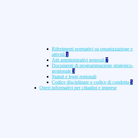
Riferimenti normativi su organizzazione e
attività
1
Atti amministrativi generali
7
Documenti di programmazione strategico-
gestionale
3
Statuti e leggi regionali
Codice disciplinare e codice di condotta
5
Oneri informativi per cittadini e imprese