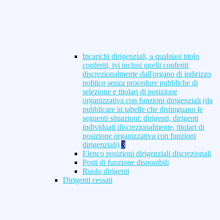
Incarichi dirigenziali, a qualsiasi titolo
conferiti, ivi inclusi quelli conferiti
discrezionalmente dall'organo di indirizzo
politico senza procedure pubbliche di
selezione e titolari di posizione
organizzativa con funzioni dirigenziali (da
pubblicare in tabelle che distinguano le
seguenti situazioni: dirigenti, dirigenti
individuati discrezionalmente, titolari di
posizione organizzativa con funzioni
dirigenziali)
3
Elenco posizioni dirigenziali discrezionali
Posti di funzione disponibili
Ruolo dirigenti
Dirigenti cessati