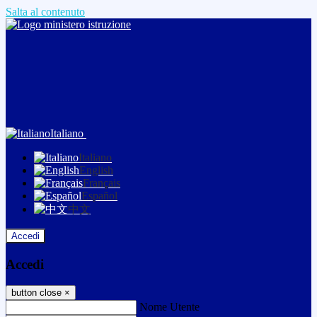
Salta al contenuto
Italiano
Italiano
English
Français
Español
中文
Accedi
Accedi
button close
×
Nome Utente