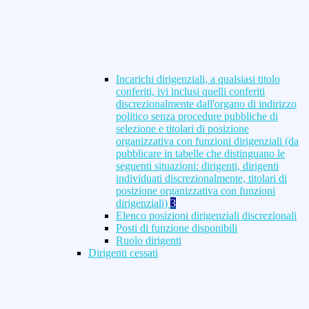
Incarichi dirigenziali, a qualsiasi titolo
conferiti, ivi inclusi quelli conferiti
discrezionalmente dall'organo di indirizzo
politico senza procedure pubbliche di
selezione e titolari di posizione
organizzativa con funzioni dirigenziali (da
pubblicare in tabelle che distinguano le
seguenti situazioni: dirigenti, dirigenti
individuati discrezionalmente, titolari di
posizione organizzativa con funzioni
dirigenziali)
3
Elenco posizioni dirigenziali discrezionali
Posti di funzione disponibili
Ruolo dirigenti
Dirigenti cessati