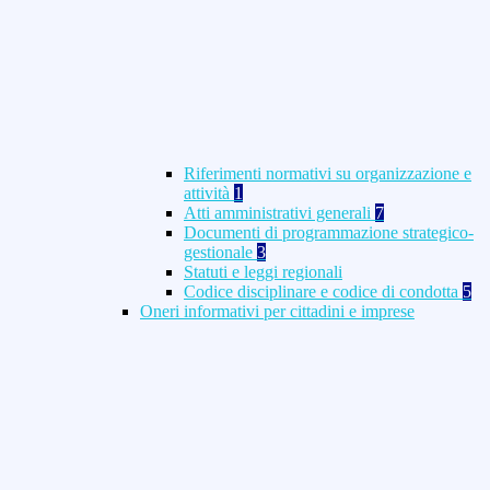
Riferimenti normativi su organizzazione e
attività
1
Atti amministrativi generali
7
Documenti di programmazione strategico-
gestionale
3
Statuti e leggi regionali
Codice disciplinare e codice di condotta
5
Oneri informativi per cittadini e imprese