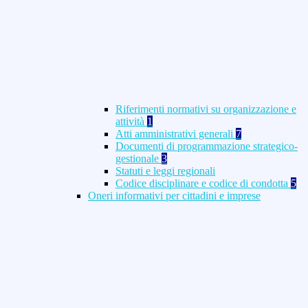
Riferimenti normativi su organizzazione e
attività
1
Atti amministrativi generali
7
Documenti di programmazione strategico-
gestionale
3
Statuti e leggi regionali
Codice disciplinare e codice di condotta
5
Oneri informativi per cittadini e imprese