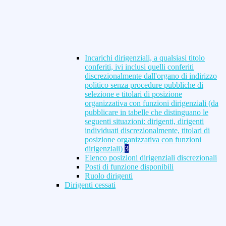
Incarichi dirigenziali, a qualsiasi titolo
conferiti, ivi inclusi quelli conferiti
discrezionalmente dall'organo di indirizzo
politico senza procedure pubbliche di
selezione e titolari di posizione
organizzativa con funzioni dirigenziali (da
pubblicare in tabelle che distinguano le
seguenti situazioni: dirigenti, dirigenti
individuati discrezionalmente, titolari di
posizione organizzativa con funzioni
dirigenziali)
3
Elenco posizioni dirigenziali discrezionali
Posti di funzione disponibili
Ruolo dirigenti
Dirigenti cessati