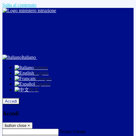
Salta al contenuto
Italiano
Italiano
English
Français
Español
中文
Accedi
Accedi
button close
×
Nome Utente