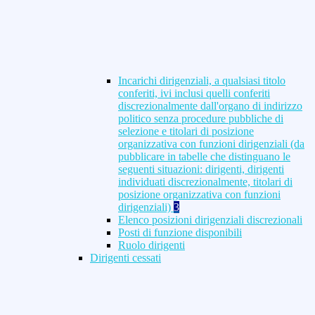
Incarichi dirigenziali, a qualsiasi titolo
conferiti, ivi inclusi quelli conferiti
discrezionalmente dall'organo di indirizzo
politico senza procedure pubbliche di
selezione e titolari di posizione
organizzativa con funzioni dirigenziali (da
pubblicare in tabelle che distinguano le
seguenti situazioni: dirigenti, dirigenti
individuati discrezionalmente, titolari di
posizione organizzativa con funzioni
dirigenziali)
3
Elenco posizioni dirigenziali discrezionali
Posti di funzione disponibili
Ruolo dirigenti
Dirigenti cessati