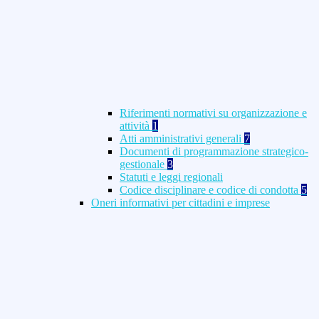
Riferimenti normativi su organizzazione e
attività
1
Atti amministrativi generali
7
Documenti di programmazione strategico-
gestionale
3
Statuti e leggi regionali
Codice disciplinare e codice di condotta
5
Oneri informativi per cittadini e imprese