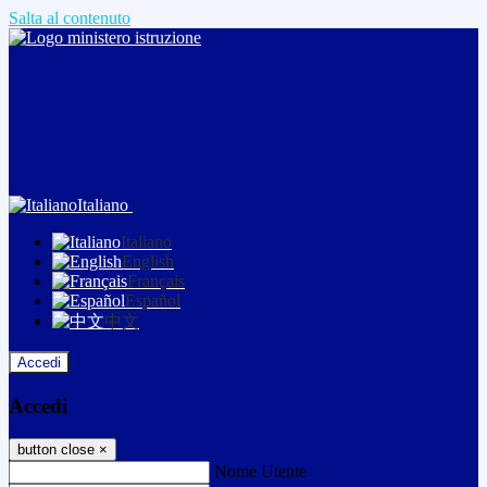
Salta al contenuto
Italiano
Italiano
English
Français
Español
中文
Accedi
Accedi
button close
×
Nome Utente