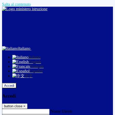
Salta al contenuto
Italiano
Italiano
English
Français
Español
中文
Accedi
Accedi
button close
×
Nome Utente