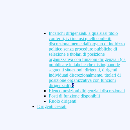
Incarichi dirigenziali, a qualsiasi titolo
conferiti, ivi inclusi quelli conferiti
discrezionalmente dall'organo di indirizzo
politico senza procedure pubbliche di
selezione e titolari di posizione
organizzativa con funzioni dirigenziali (da
pubblicare in tabelle che distinguano le
seguenti situazioni: dirigenti, dirigenti
individuati discrezionalmente, titolari di
posizione organizzativa con funzioni
dirigenziali)
3
Elenco posizioni dirigenziali discrezionali
Posti di funzione disponibili
Ruolo dirigenti
Dirigenti cessati