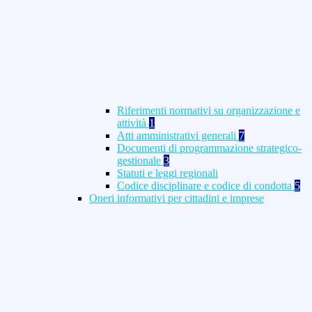
Riferimenti normativi su organizzazione e
attività
1
Atti amministrativi generali
7
Documenti di programmazione strategico-
gestionale
3
Statuti e leggi regionali
Codice disciplinare e codice di condotta
5
Oneri informativi per cittadini e imprese