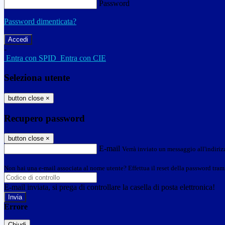
Password
Password dimenticata?
-
Entra con SPID
Entra con CIE
Seleziona utente
button close
×
Recupero password
button close
×
E-mail
Verrà inviato un messaggio all'indirizz
Non hai una e-mail associata al nome utente? Effettua il reset della password tram
E-mail inviata, si prega di controllare la casella di posta elettronica!
Errore
Chiudi