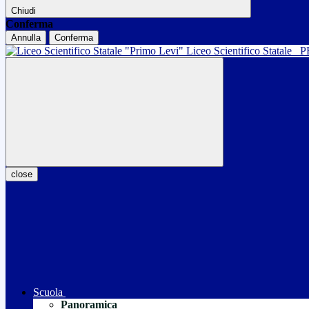
Chiudi
Conferma
Annulla
Conferma
Liceo Scientifico Statale
P
close
Scuola
Panoramica