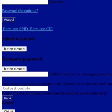
Password
Password dimenticata?
-
Entra con SPID
Entra con CIE
Seleziona utente
button close
×
Recupero password
button close
×
E-mail
Verrà inviato un messaggio all'indirizz
Non hai una e-mail associata al nome utente? Effettua il reset della password tram
E-mail inviata, si prega di controllare la casella di posta elettronica!
Errore
Chiudi