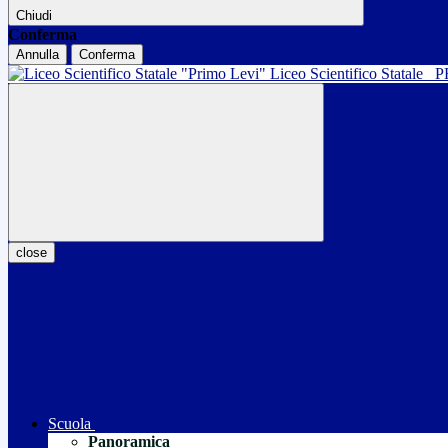
Chiudi
Conferma
Annulla
Conferma
Liceo Scientifico Statale
P
close
Scuola
Panoramica