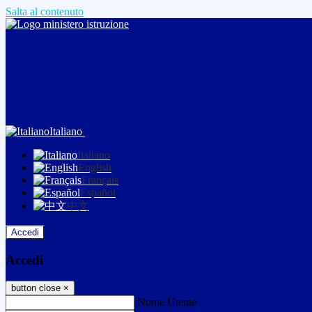
Salta al contenuto
Italiano
Italiano
English
Français
Español
中文
Accedi
Accedi
button close
×
Nome Utente