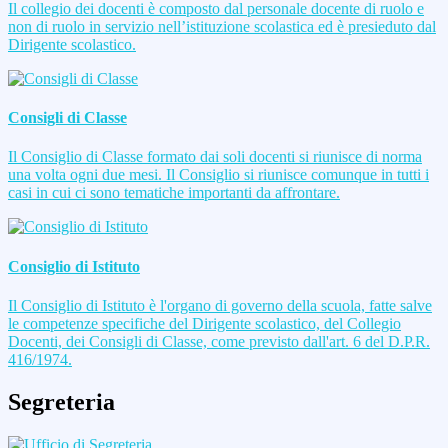
Il collegio dei docenti è composto dal personale docente di ruolo e
non di ruolo in servizio nell’istituzione scolastica ed è presieduto dal
Dirigente scolastico.
Consigli di Classe
Il Consiglio di Classe formato dai soli docenti si riunisce di norma
una volta ogni due mesi. Il Consiglio si riunisce comunque in tutti i
casi in cui ci sono tematiche importanti da affrontare.
Consiglio di Istituto
Il Consiglio di Istituto è l'organo di governo della scuola, fatte salve
le competenze specifiche del Dirigente scolastico, del Collegio
Docenti, dei Consigli di Classe, come previsto dall'art. 6 del D.P.R.
416/1974.
Segreteria