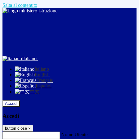
Salta al contenuto
Italiano
Italiano
English
Français
Español
中文
Accedi
Accedi
button close
×
Nome Utente