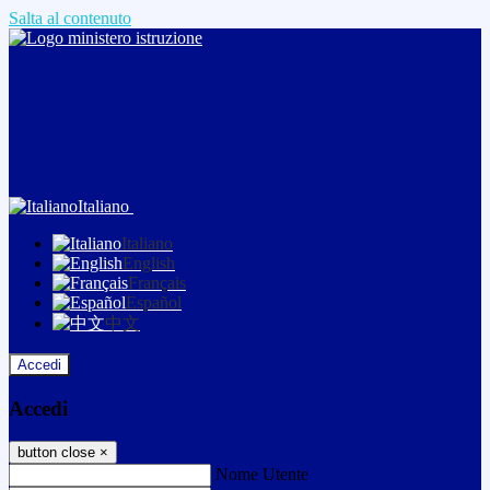
Salta al contenuto
Italiano
Italiano
English
Français
Español
中文
Accedi
Accedi
button close
×
Nome Utente