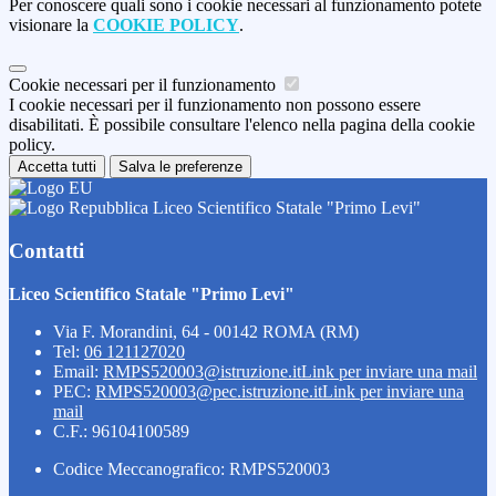
Per conoscere quali sono i cookie necessari al funzionamento potete
visionare la
COOKIE POLICY
.
Cookie necessari per il funzionamento
I cookie necessari per il funzionamento non possono essere
disabilitati. È possibile consultare l'elenco nella pagina della cookie
policy.
Accetta tutti
Salva le preferenze
Liceo Scientifico Statale "Primo Levi"
Contatti
Liceo Scientifico Statale "Primo Levi"
Via F. Morandini, 64 - 00142 ROMA (RM)
Tel:
06 121127020
Email:
RMPS520003@istruzione.it
Link per inviare una mail
PEC:
RMPS520003@pec.istruzione.it
Link per inviare una
mail
C.F.: 96104100589
Codice Meccanografico: RMPS520003