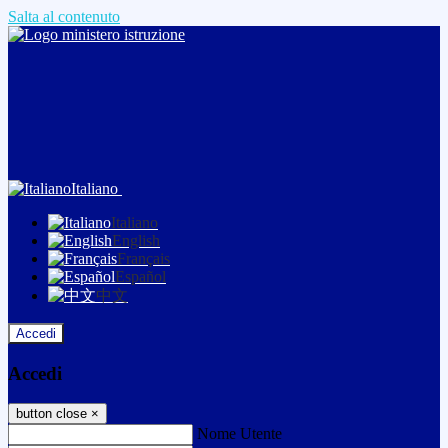
Salta al contenuto
Italiano
Italiano
English
Français
Español
中文
Accedi
Accedi
button close
×
Nome Utente