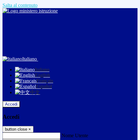
Salta al contenuto
Italiano
Italiano
English
Français
Español
中文
Accedi
Accedi
button close
×
Nome Utente