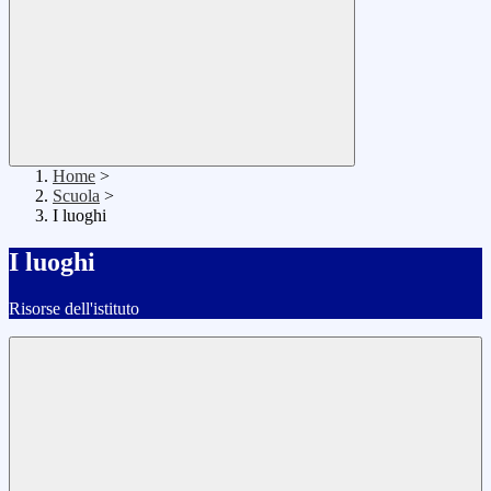
Home
>
Scuola
>
I luoghi
I luoghi
Risorse dell'istituto