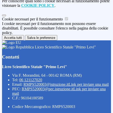
Per conoscere quali sono i cookie necessari al funzionamento potete
visionare la
COOKIE POLICY
.
Cookie necessari per il funzionamento
I cookie necessari per il funzionamento non possono essere
disabilitati. È possibile consultare l'elenco nella pagina della cookie
policy.
Accetta tutti
Salva le preferenze
Liceo Scientifico Statale "Primo Levi"
Contatti
Liceo Scientifico Statale "Primo Levi"
Via F. Morandini, 64 - 00142 ROMA (RM)
Tel:
06 121127020
Email:
RMPS520003@istruzione.it
Link per inviare una mail
PEC:
RMPS520003@pec.istruzione.it
Link per inviare una
mail
C.F.: 96104100589
Codice Meccanografico: RMPS520003