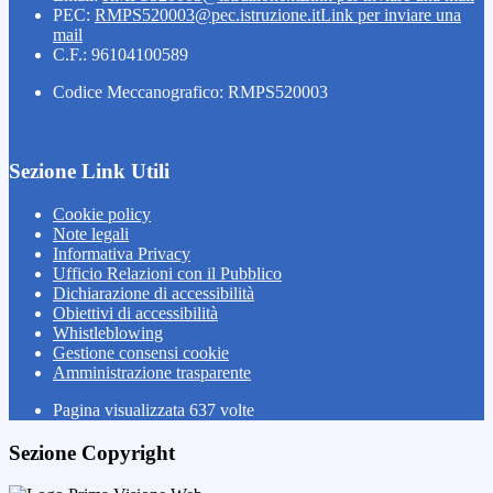
PEC:
RMPS520003@pec.istruzione.it
Link per inviare una
mail
C.F.: 96104100589
Codice Meccanografico: RMPS520003
Sezione Link Utili
Cookie policy
Note legali
Informativa Privacy
Ufficio Relazioni con il Pubblico
Dichiarazione di accessibilità
Obiettivi di accessibilità
Whistleblowing
Gestione consensi cookie
Amministrazione trasparente
Pagina visualizzata
637
volte
Sezione Copyright