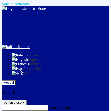
Salta al contenuto
Italiano
Italiano
English
Français
Español
中文
Accedi
Accedi
button close
×
Nome Utente