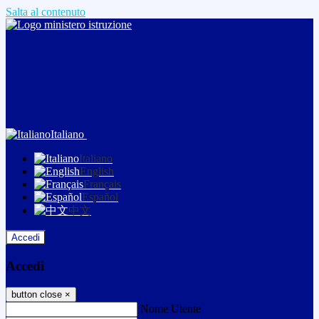
Salta al contenuto
Italiano
Italiano
English
Français
Español
中文
Accedi
Accedi
button close
×
Nome Utente