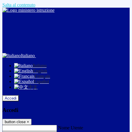
Salta al contenuto
Italiano
Italiano
English
Français
Español
中文
Accedi
Accedi
button close
×
Nome Utente