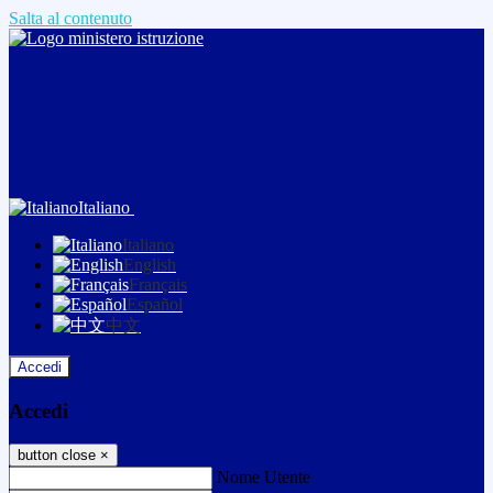
Salta al contenuto
Italiano
Italiano
English
Français
Español
中文
Accedi
Accedi
button close
×
Nome Utente