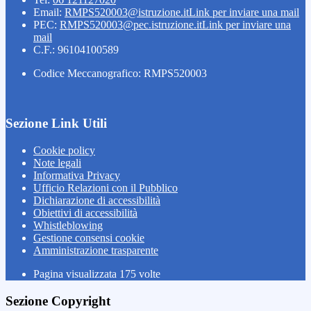
Email:
RMPS520003@istruzione.it
Link per inviare una mail
PEC:
RMPS520003@pec.istruzione.it
Link per inviare una
mail
C.F.: 96104100589
Codice Meccanografico: RMPS520003
Sezione Link Utili
Cookie policy
Note legali
Informativa Privacy
Ufficio Relazioni con il Pubblico
Dichiarazione di accessibilità
Obiettivi di accessibilità
Whistleblowing
Gestione consensi cookie
Amministrazione trasparente
Pagina visualizzata
175
volte
Sezione Copyright