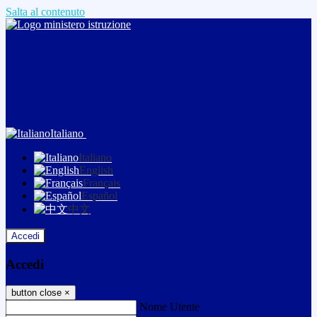
Salta al contenuto
Italiano
Italiano
English
Français
Español
中文
Accedi
Accedi
button close
×
Nome Utente