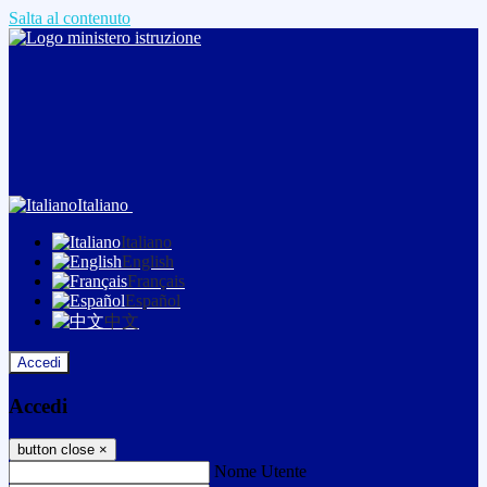
Salta al contenuto
Italiano
Italiano
English
Français
Español
中文
Accedi
Accedi
button close
×
Nome Utente