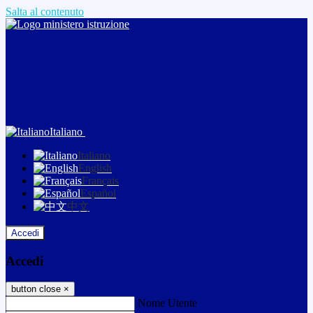
Salta al contenuto
Italiano
Italiano
English
Français
Español
中文
Accedi
Accedi
button close
×
Nome Utente