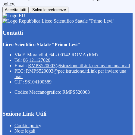
policy.
Accetta tutti
Salva le preferenze
Liceo Scientifico Statale "Primo Levi"
Contatti
Liceo Scientifico Statale "Primo Levi"
Via F. Morandini, 64 - 00142 ROMA (RM)
Tel:
06 121127020
Email:
RMPS520003@istruzione.it
Link per inviare una mail
PEC:
RMPS520003@pec.istruzione.it
Link per inviare una
mail
C.F.: 96104100589
Codice Meccanografico: RMPS520003
Sezione Link Utili
Cookie policy
Note legali