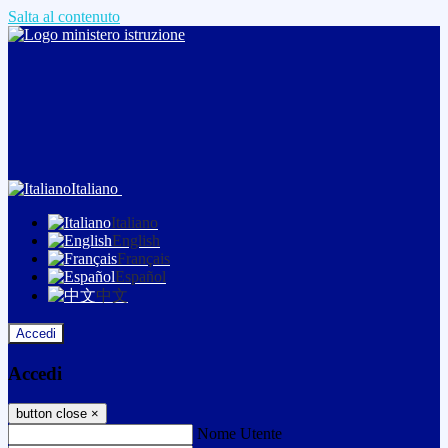
Salta al contenuto
Italiano
Italiano
English
Français
Español
中文
Accedi
Accedi
button close
×
Nome Utente