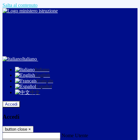
Salta al contenuto
Italiano
Italiano
English
Français
Español
中文
Accedi
Accedi
button close
×
Nome Utente