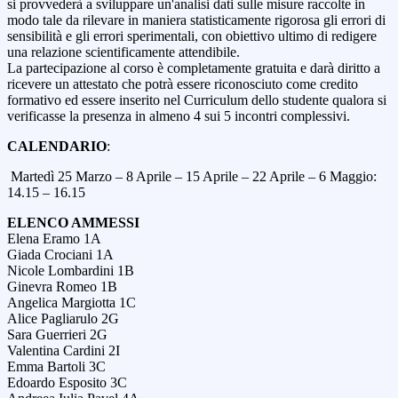
si provvederà a sviluppare un'analisi dati sulle misure raccolte in
modo tale da rilevare in maniera statisticamente rigorosa gli errori di
sensibilità e gli errori sperimentali, con obiettivo ultimo di redigere
una relazione scientificamente attendibile.
La partecipazione al corso è completamente gratuita e darà diritto a
ricevere un attestato che potrà essere riconosciuto come credito
formativo ed essere inserito nel Curriculum dello studente qualora si
verificasse la presenza in almeno 4 sui 5 incontri complessivi.
CALENDARIO
:
Martedì 25 Marzo – 8 Aprile – 15 Aprile – 22 Aprile – 6 Maggio:
14.15 – 16.15
ELENCO AMMESSI
Elena Eramo 1A
Giada Crociani 1A
Nicole Lombardini 1B
Ginevra Romeo 1B
Angelica Margiotta 1C
Alice Pagliarulo 2G
Sara Guerrieri 2G
Valentina Cardini 2I
Emma Bartoli 3C
Edoardo Esposito 3C