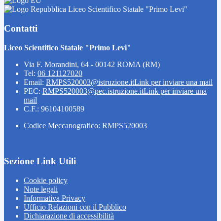
Liceo Scientifico Statale "Primo Levi"
Contatti
Liceo Scientifico Statale "Primo Levi"
Via F. Morandini, 64 - 00142 ROMA (RM)
Tel:
06 121127020
Email:
RMPS520003@istruzione.it
Link per inviare una mail
PEC:
RMPS520003@pec.istruzione.it
Link per inviare una
mail
C.F.: 96104100589
Codice Meccanografico: RMPS520003
Sezione Link Utili
Cookie policy
Note legali
Informativa Privacy
Ufficio Relazioni con il Pubblico
Dichiarazione di accessibilità