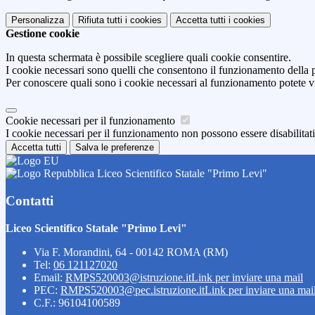
Personalizza
Rifiuta tutti
i cookies
Accetta tutti
i cookies
Gestione cookie
In questa schermata è possibile scegliere quali cookie consentire.
I cookie necessari sono quelli che consentono il funzionamento della pi
Per conoscere quali sono i cookie necessari al funzionamento potete v
Cookie necessari per il funzionamento
I cookie necessari per il funzionamento non possono essere disabilitati.
Accetta tutti
Salva le preferenze
Liceo Scientifico Statale "Primo Levi"
Contatti
Liceo Scientifico Statale "Primo Levi"
Via F. Morandini, 64 - 00142 ROMA (RM)
Tel:
06 121127020
Email:
RMPS520003@istruzione.it
Link per inviare una mail
PEC:
RMPS520003@pec.istruzione.it
Link per inviare una mai
C.F.: 96104100589