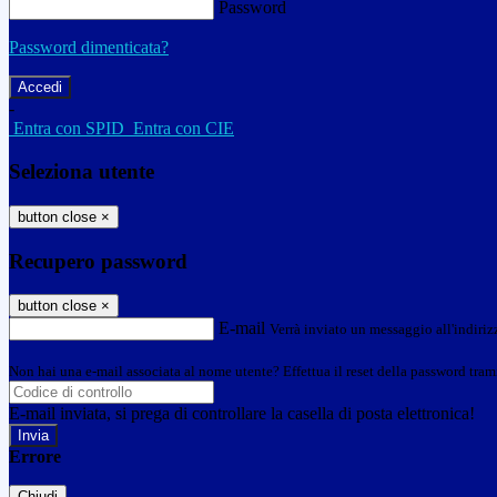
Password
Password dimenticata?
-
Entra con SPID
Entra con CIE
Seleziona utente
button close
×
Recupero password
button close
×
E-mail
Verrà inviato un messaggio all'indirizz
Non hai una e-mail associata al nome utente? Effettua il reset della password tram
E-mail inviata, si prega di controllare la casella di posta elettronica!
Errore
Chiudi