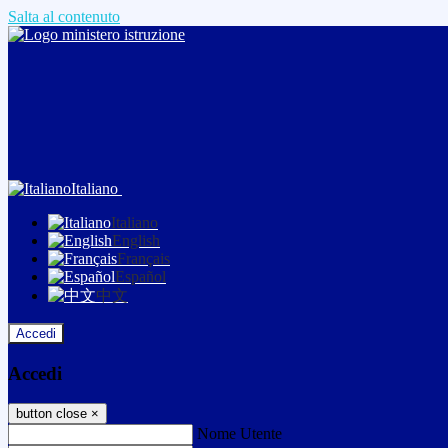
Salta al contenuto
Italiano
Italiano
English
Français
Español
中文
Accedi
Accedi
button close
×
Nome Utente