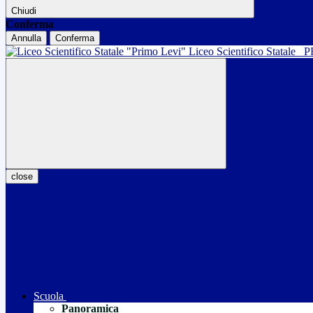
Chiudi
Conferma
Annulla
Conferma
Liceo Scientifico Statale
P
close
Scuola
Panoramica