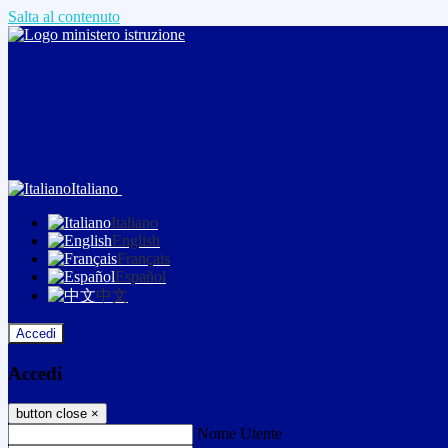
Salta al contenuto
Italiano
Italiano
English
Français
Español
中文
Accedi
Accedi
button close
×
Nome Utente