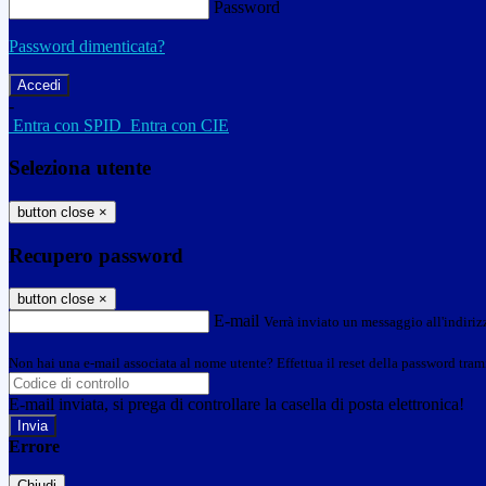
Password
Password dimenticata?
-
Entra con SPID
Entra con CIE
Seleziona utente
button close
×
Recupero password
button close
×
E-mail
Verrà inviato un messaggio all'indirizz
Non hai una e-mail associata al nome utente? Effettua il reset della password tram
E-mail inviata, si prega di controllare la casella di posta elettronica!
Errore
Chiudi