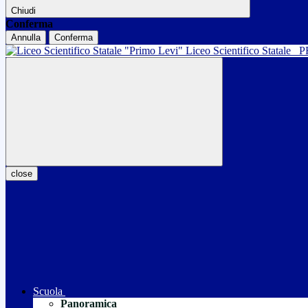
Chiudi
Conferma
Annulla
Conferma
Liceo Scientifico Statale
P
close
Scuola
Panoramica