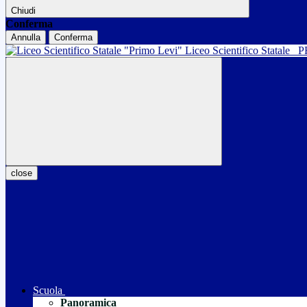
Chiudi
Conferma
Annulla
Conferma
Liceo Scientifico Statale
P
close
Scuola
Panoramica