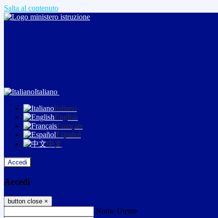
Salta al contenuto
Italiano
Italiano
English
Français
Español
中文
Accedi
Accedi
button close
×
Nome Utente