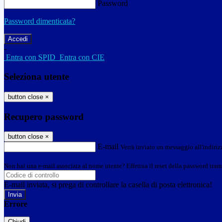
Password
Password dimenticata?
-
Entra con SPID
Entra con CIE
Seleziona utente
button close
×
Recupero password
button close
×
E-mail
Verrà inviato un messaggio all'indirizz
Non hai una e-mail associata al nome utente? Effettua il reset della password tram
E-mail inviata, si prega di controllare la casella di posta elettronica!
Errore
Chiudi