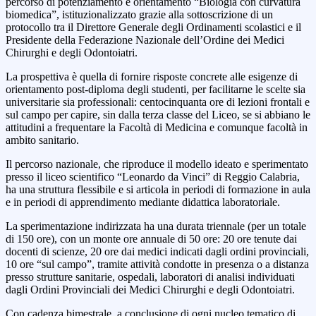
percorso di potenziamento e orientamento “Biologia con curvatura
biomedica”, istituzionalizzato grazie alla sottoscrizione di un
protocollo tra il Direttore Generale degli Ordinamenti scolastici e il
Presidente della Federazione Nazionale dell’Ordine dei Medici
Chirurghi e degli Odontoiatri.
La prospettiva è quella di fornire risposte concrete alle esigenze di
orientamento post-diploma degli studenti, per facilitarne le scelte sia
universitarie sia professionali: centocinquanta ore di lezioni frontali e
sul campo per capire, sin dalla terza classe del Liceo, se si abbiano le
attitudini a frequentare la Facoltà di Medicina e comunque facoltà in
ambito sanitario.
Il percorso nazionale, che riproduce il modello ideato e sperimentato
presso il liceo scientifico “Leonardo da Vinci” di Reggio Calabria,
ha una struttura flessibile e si articola in periodi di formazione in aula
e in periodi di apprendimento mediante didattica laboratoriale.
La sperimentazione indirizzata ha una durata triennale (per un totale
di 150 ore), con un monte ore annuale di 50 ore: 20 ore tenute dai
docenti di scienze, 20 ore dai medici indicati dagli ordini provinciali,
10 ore “sul campo”, tramite attività condotte in presenza o a distanza
presso strutture sanitarie, ospedali, laboratori di analisi individuati
dagli Ordini Provinciali dei Medici Chirurghi e degli Odontoiatri.
Con cadenza bimestrale, a conclusione di ogni nucleo tematico di