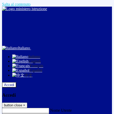
Salta al contenuto
Italiano
Italiano
English
Français
Español
中文
Accedi
Accedi
button close
×
Nome Utente