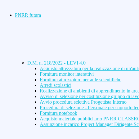
PNRR futura
D.M. n. 218/2022 - LEVI 4.0
Acquisto attrezzatura per la realizzazione di un'aul
Fornitura monitor interattivi
Fornitura attrezzature per aule scientifiche
Arredi scolastici
Realizzazione di ambienti di apprendimento in area
Avviso di selezione per costituzione gruppo di lav
Avvio procedura selettiva Progettista Interno
Procedura di selezione - Personale per supporto t
Fornitura notebook
Acquisto materiale pubblicitario PNRR CLAS
Assunzione incarico Project Manager Dirigente Sc