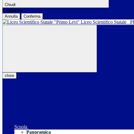
Chiudi
Conferma
Annulla
Conferma
Liceo Scientifico Statale
P
close
Scuola
Panoramica