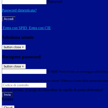
Password
Password dimenticata?
-
Entra con SPID
Entra con CIE
Seleziona utente
button close
×
Recupero password
button close
×
E-mail
Verrà inviato un messaggio all'indirizz
Non hai una e-mail associata al nome utente? Effettua il reset della password tram
E-mail inviata, si prega di controllare la casella di posta elettronica!
Errore
Chiudi