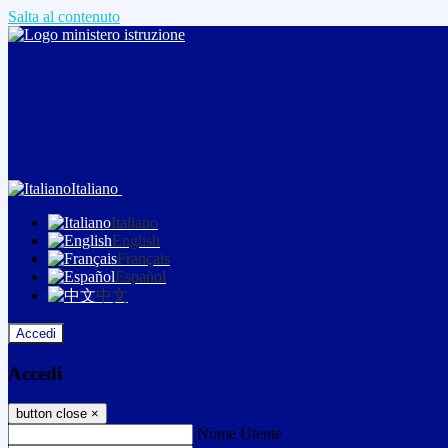
Salta al contenuto
Italiano
Italiano
English
Français
Español
中文
Accedi
Accedi
button close
×
Nome Utente