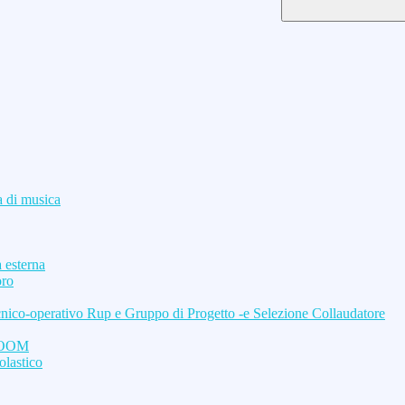
a di musica
 esterna
oro
ecnico-operativo Rup e Gruppo di Progetto -e Selezione Collaudatore
SROOM
olastico