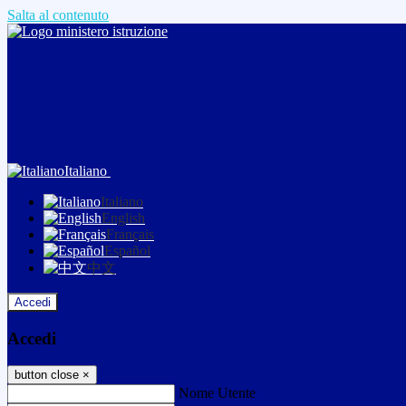
Salta al contenuto
Italiano
Italiano
English
Français
Español
中文
Accedi
Accedi
button close
×
Nome Utente