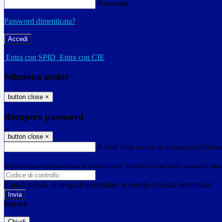
Password
Password dimenticata?
-
Entra con SPID
Entra con CIE
Seleziona utente
button close
×
Recupero password
button close
×
E-mail
Verrà inviato un messaggio all'indirizz
Non hai una e-mail associata al nome utente? Effettua il reset della password tram
E-mail inviata, si prega di controllare la casella di posta elettronica!
Errore
Chiudi