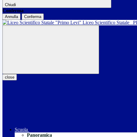
Chiudi
Conferma
Annulla
Conferma
Liceo Scientifico Statale
P
close
Scuola
Panoramica