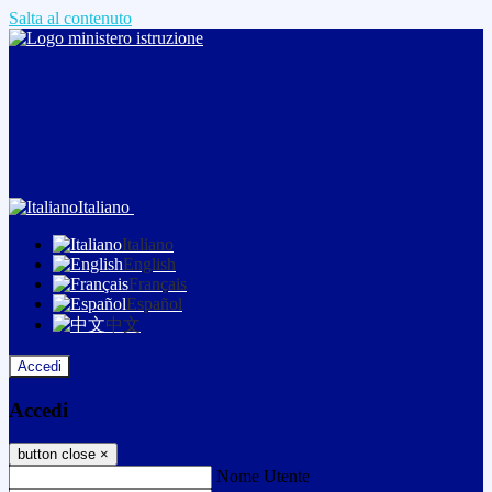
Salta al contenuto
Italiano
Italiano
English
Français
Español
中文
Accedi
Accedi
button close
×
Nome Utente