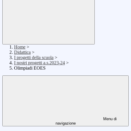
Home
>
Didattica
>
I progetti della scuola
>
I nostri progetti a.s.2023-24
>
Olimpiadi EOES
Menu di
navigazione