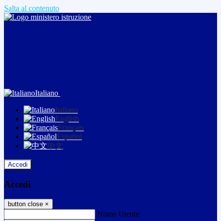
Salta al contenuto
Italiano
Italiano
English
Français
Español
中文
Accedi
Accedi
button close
×
Nome Utente