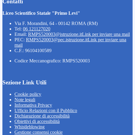
Contatti
Liceo Scientifico Statale "Primo Levi"
Via F. Morandini, 64 - 00142 ROMA (RM)
Tel:
06 121127020
Email:
RMPS520003@istruzione.it
Link per inviare una mail
PEC:
RMPS520003@pec.istruzione.it
Link per inviare una
mail
C.F.: 96104100589
Codice Meccanografico: RMPS520003
Sezione Link Utili
Cookie policy
Note legali
Informativa Privacy
Ufficio Relazioni con il Pubblico
Dichiarazione di accessibilità
Obiettivi di accessibilità
Whistleblowing
Gestione consensi cookie