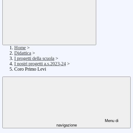
Home
>
Didattica
>
I progetti della scuola
>
I nostri progetti a.s.2023-24
>
Coro Primo Levi
Menu di
navigazione