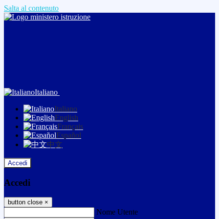
Salta al contenuto
Italiano
Italiano
English
Français
Español
中文
Accedi
Accedi
button close
×
Nome Utente