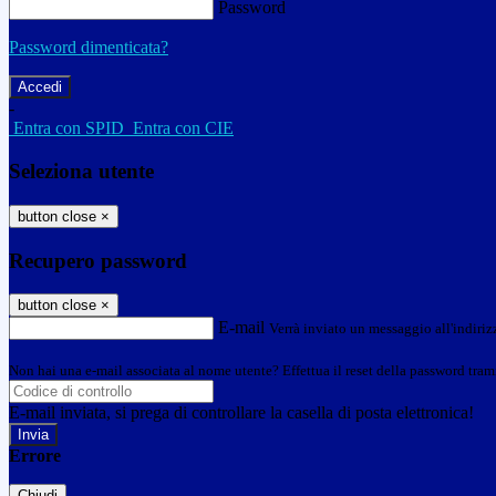
Password
Password dimenticata?
-
Entra con SPID
Entra con CIE
Seleziona utente
button close
×
Recupero password
button close
×
E-mail
Verrà inviato un messaggio all'indirizz
Non hai una e-mail associata al nome utente? Effettua il reset della password tram
E-mail inviata, si prega di controllare la casella di posta elettronica!
Errore
Chiudi