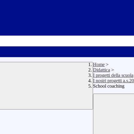
Home
>
Didattica
>
I progetti della scuola
I nostri progetti a.s.
School coaching