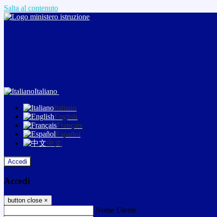
Salta al contenuto
Italiano
Italiano
English
Français
Español
中文
Accedi
Accedi
button close
×
Nome Utente