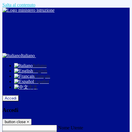
Salta al contenuto
Italiano
Italiano
English
Français
Español
中文
Accedi
Accedi
button close
×
Nome Utente