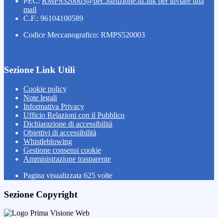
PEC:
RMPS520003@pec.istruzione.it
Link per inviare una
mail
C.F.: 96104100589
Codice Meccanografico: RMPS520003
Sezione Link Utili
Cookie policy
Note legali
Informativa Privacy
Ufficio Relazioni con il Pubblico
Dichiarazione di accessibilità
Obiettivi di accessibilità
Whistleblowing
Gestione consensi cookie
Amministrazione trasparente
Pagina visualizzata
625
volte
Sezione Copyright