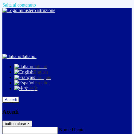
Salta al contenuto
Italiano
Italiano
English
Français
Español
中文
Accedi
Accedi
button close
×
Nome Utente